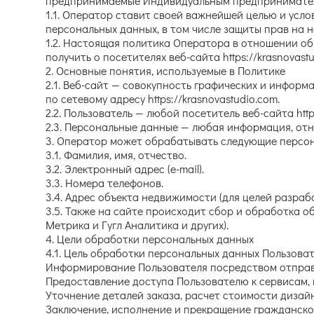
предпринимаемые Индивидуальным предпринимателе
1.1. Оператор ставит своей важнейшей целью и усл
персональных данных, в том числе защиты прав на 
1.2. Настоящая политика Оператора в отношении о
получить о посетителях веб-сайта https://krasnovastu
2. Основные понятия, используемые в Политике
2.1. Веб-сайт — совокупность графических и инфор
по сетевому адресу https://krasnovastudio.com.
2.2. Пользователь — любой посетитель веб-сайта http
2.3. Персональные данные — любая информация, от
3. Оператор может обрабатывать следующие персо
3.1. Фамилия, имя, отчество.
3.2. Электронный адрес (e-mail).
3.3. Номера телефонов.
3.4. Адрес объекта недвижимости (для целей разраб
3.5. Также на сайте происходит сбор и обработка о
Метрика и Гугл Аналитика и других).
4. Цели обработки персональных данных
4.1. Цель обработки персональных данных Пользоват
Информирование Пользователя посредством отправ
Предоставление доступа Пользователю к сервисам,
Уточнение деталей заказа, расчет стоимости дизай
Заключение, исполнение и прекращение гражданско-