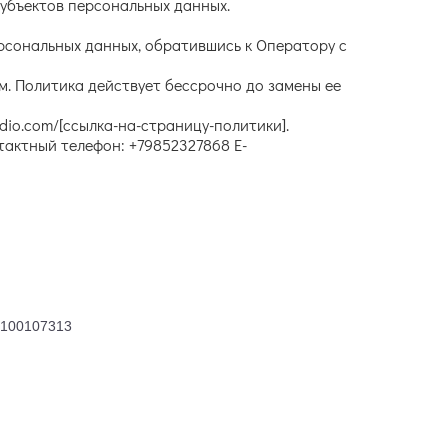
убъектов персональных данных.
рсональных данных, обратившись к Оператору с
. Политика действует бессрочно до замены ее
dio.com/[ссылка-на-страницу-политики].
актный телефон: +79852327868 E-
8100107313