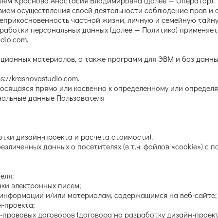
м Краснова Анастасия Владимировна (далее — Оператор).
овием осуществления своей деятельности соблюдение прав и 
неприкосновенность частной жизни, личную и семейную тайну
бработки персональных данных (далее — Политика) применяе
dio.com.
мационных материалов, а также программ для ЭВМ и баз данны
s://krasnovastudio.com.
носящаяся прямо или косвенно к определенному или определя
нальные данные Пользователя
отки дизайн-проекта и расчета стоимости).
безличенных данных о посетителях (в т.ч. файлов «cookie») с
еля:
ки электронных писем;
 информации и/или материалам, содержащимся на веб-сайте;
н-проекта;
правовых договоров (договора на разработку дизайн-проект